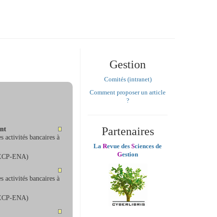
Gestion
Comités (intranet)
Comment proposer un article
?
Partenaires
ent
 activités bancaires à
La
R
evue des
S
ciences de
G
estion
 (ECP-ENA)
 activités bancaires à
 (ECP-ENA)