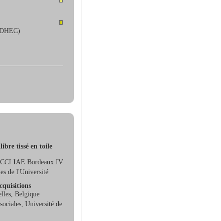
’EDHEC)
ibre tissé en toile
ERCCI IAE Bordeaux IV
s de l'Université
cquisitions
lles, Belgique
ociales, Université de