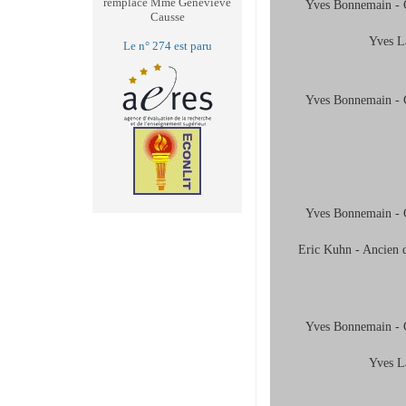
remplace Mme Geneviève
Yves Bonnemain - C
Causse
Yves L
Le n° 274 est paru
Yves Bonnemain - C
Yves Bonnemain - C
Eric Kuhn - Ancien di
Yves Bonnemain - C
Yves L