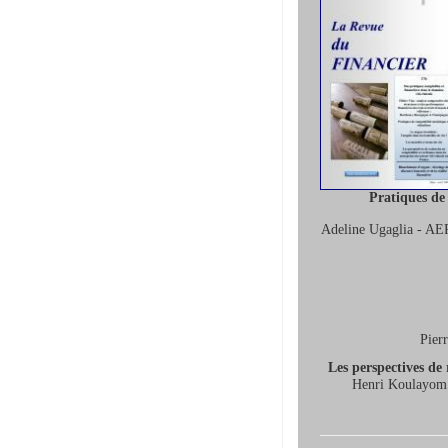
Pratiques de 
Adeline Ugaglia - A
Pier
Les perspectives de 
Henri Koulayom 