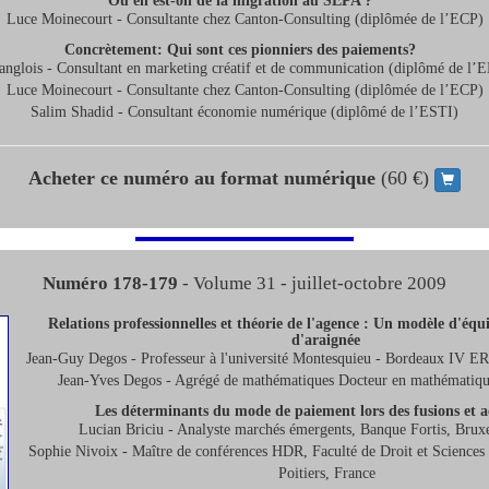
Où en est-on de la migration au SEPA ?
Luce Moinecourt - Consultante chez Canton-Consulting (diplômée de l’ECP)
Concrètement: Qui sont ces pionniers des paiements?
anglois - Consultant en marketing créatif et de communication (diplômé de l
Luce Moinecourt - Consultante chez Canton-Consulting (diplômée de l’ECP)
Salim Shadid - Consultant économie numérique (diplômé de l’ESTI)
Acheter ce numéro au format numérique
(60 €)
Numéro 178-179
- Volume 31 - juillet-octobre 2009
Relations professionnelles et théorie de l'agence : Un modèle d'équil
d'araignée
Jean-Guy Degos - Professeur à l'université Montesquieu - Bordeaux IV 
Jean-Yves Degos - Agrégé de mathématiques Docteur en mathématique
Les déterminants du mode de paiement lors des fusions et a
Lucian Briciu - Analyste marchés émergents, Banque Fortis, Bruxe
Sophie Nivoix - Maître de conférences HDR, Faculté de Droit et Sciences s
Poitiers, France