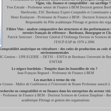
Vigne, vin, finance et comptabilité - un sacrilège ?
Yves Estrade - Professeur senior de Finance à BEM Doctorat gestion Bor
Sherbrooke, ESC Bordeaux Expert-Comptable et Commissaire 
Henri Koulayom - Professeur de Finance à BEM - Doctorat Sciences d
Responsable du Pôle académique Pilotage et gestion des orga
Filière Vins : analyse comparative des structures et des performances f
terroirs français de référence - Bordeaux, Bourgogne et 
Patrick Senicourt - Directeur Général d’Ordimega Docteur ès Sciences de 
l'ESCP-EAP de 1970 à 2006
comptabilité analytique en viticulture : des coûts de production au coût d
environnementales
ERC Gestion – UPR EGERIE – DETSI – ENITA de Bordeaux Université de B
ENITAB
Le négoce bordelais : Tempête dans les bouteilles de vin ?
Jean-François Regnard - Professeur de Finance à BEM
Les marchés à terme du vin
re Gruson - Maître de Conférences à l'Université de Rouen Professeur associé 
recherche en comptabilité et en finance dans les entreprises du secteur vit
- Professeur de Finance à BEM - Doctorat Sciences de Gestion Dauphine - Res
académique Pilotage et gestion des organisations