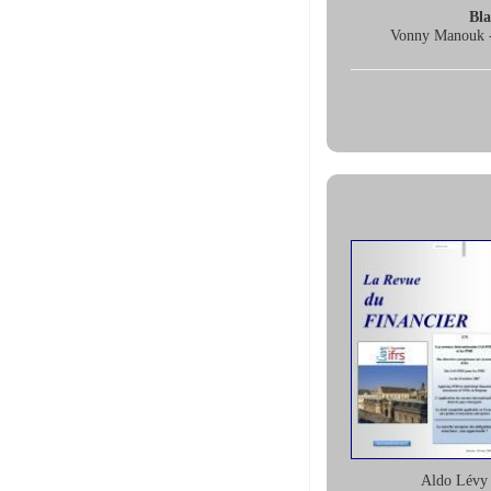
Bla
Vonny Manouk - 
Aldo Lévy 