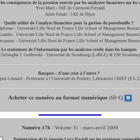
 les conséquences de la pression exercée par les analystes financiers sur les 
Yves Mard - IAE de Clermont-Ferrand
Alain Schatt - IAE de Dijon
Quelle utilité de l’analyse financière pour la gestion de portefeuille ?
lphonse - Université Lille Nord de France Lille School of Management Resear
Grandin - Université Lille Nord de France Lille School of Management Researc
evasseur - Université Lille Nord de France Lille School of Management Resear
Le traitement de l’information par les analystes crédit dans les banques
Christophe J. Godlewski - Université de Strasbourg (LaRGE) & EM Strasbour
Banques : d’une crise à l’autre ?
ques Léonard - Professeur à l’Université de Poitiers, Laboratoire CRIEF (EA 2
Acheter ce numéro au format numérique
(60 €)
Numéro 176
- Volume 31 - mars-avril 2009
Présentation de la journée Luca Pacioli sur les pratiques comptables