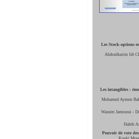
Les Stock-options en
Abdoulkarim Idi Ch
Les intangibles : ém
Mohamed Aymen Baklou
Wassim Jamoussi - Do
Habib Af
Pouvoir de vote des
Kouki Mondh