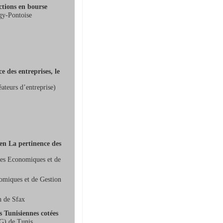
ctions en bourse
gy-Pontoise
e des entreprises, le
teurs d’entreprise)
ien La pertinence des
ces Economiques et de
omiques et de Gestion
n de Sfax
s Tunisiennes cotées
EG) de Tunis