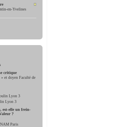
ère
ntin-en-Yvelines
s
e critique
 » et doyen Faculté de
oulin Lyon 3
lin Lyon 3
 est-elle un frein-
Valeur ?
 CNAM Paris