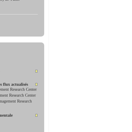
 flux actualisés
ement Research Center
ement Research Center
Management Research
ementale