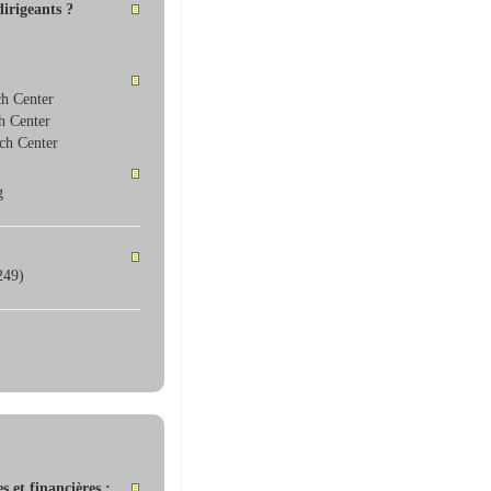
dirigeants ?
ch Center
h Center
ch Center
g
249)
 et financières :