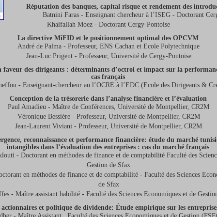
Réputation des banques, capital risque et rendement des introdu
Batnini Faras - Enseignant chercheur à l’ISEG - Doctorant Cer
Khalfallah Moez - Doctorant Cergy-Pontoise
La directive MiFID et le positionnement optimal des OPCVM
André de Palma - Professeur, ENS Cachan et Ecole Polytechnique
Jean-Luc Prigent - Professeur, Université de Cergy-Pontoise
 faveur des dirigeants : déterminants d’octroi et impact sur la performanc
cas français
effou - Enseignant-chercheur au l’OCRE à l’EDC (Ecole des Dirigeants & Créa
Conception de la trésorerie dans l’analyse financière et l’évaluation
Paul Amadieu - Maître de Conférences, Université de Montpellier, CR2M
Véronique Bessière - Professeur, Université de Montpellier, CR2M
Jean-Laurent Viviani - Professeur, Université de Montpellier, CR2M
ergence, reconnaissance et performance financière: étude du marché tunis
intangibles dans l’évaluation des entreprises : cas du marché français
ti - Doctorant en méthodes de finance et de comptabilité Faculté des Scien
Gestion de Sfax
ctorant en méthodes de finance et de comptabilité - Faculté des Sciences Econ
de Sfax
fes - Maître assistant habilité - Faculté des Sciences Economiques et de Gestio
 actionnaires et politique de dividende: Étude empirique sur les entreprise
er - Maître Assistant , Faculté des Sciences Economiques et de Gestion (FS