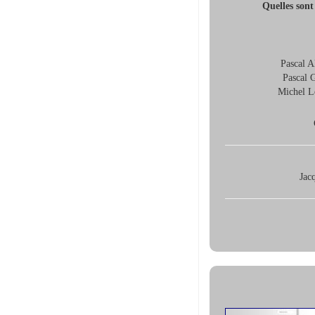
Quelles sont
Pascal A
Pascal 
Michel L
Jac