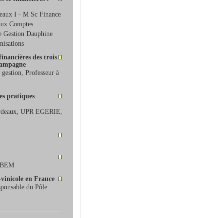
deaux I - M Sc Finance
aux Comptes
e Gestion Dauphine
nisations
inancières des trois
Champagne
gestion, Professeur à
es pratiques
ordeaux, UPR EGERIE,
à BEM
i-vinicole en France
ponsable du Pôle