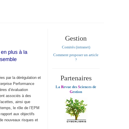
Gestion
Comités (intranet)
en plus à la
Comment proposer un article
nsemble
?
Partenaires
ées par la dérégulation et
nterprise Performance
La
R
evue des
S
ciences de
ères d’évaluation
G
estion
uvent associés à des
facettes, ainsi que
 temps, le rôle de l’EPM
 rapport aux objectifs
 de nouveaux risques et