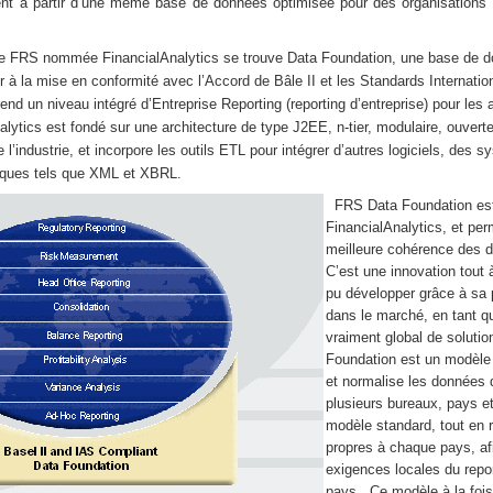
ent à partir d’une m
ême
base de données optimisée pour des organisations 
 de FRS nommée FinancialAnalytics se trouve Data Foundation, une base de d
r à la mise en conformité avec l’Accord de Bâle II et les Standards Internati
nd un niveau intégré d’Entreprise Reporting (reporting d’entreprise) pour les
lytics est fondé sur une architecture de type J2EE, n-tier, modulaire, ouverte 
l’industrie, et incorpore les outils ETL pour intégrer d’autres logiciels, des 
iques tels que XML et XBRL.
F
RS Data Foundation es
FinancialAnalytics, et pe
meilleure cohérence des d
C’est une innovation tout 
pu développer grâce à sa 
dans le marché, en tant q
vraiment global de solutio
Foundation est un modèle p
et normalise les données d
plusieurs bureaux, pays e
modèle standard, tout en 
propres à chaque pays, afi
exigences locales du repor
pays. Ce modèle à la fois 