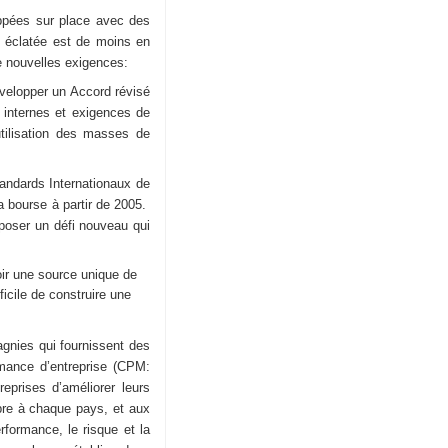
ppées sur place avec des
e éclatée est de moins en
de nouvelles exigences:
évelopper un Accord révisé
s internes et exigences de
utilisation des masses de
andards Internationaux de
la bourse à partir de 2005.
 poser un défi nouveau qui
ir une source unique de
ficile de construire une
agnies qui fournissent des
rmance d’entreprise (CPM:
prises d’améliorer leurs
opre à chaque pays, et aux
formance, le risque et la