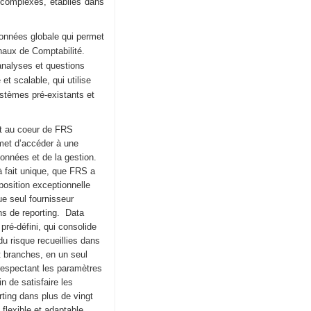
complexes, établies dans
onnées globale qui permet
onaux de Comptabilité.
 analyses et questions
et scalable, qui utilise
systèmes pré-existants et
t au coeur de FRS
rmet d’accéder à une
onnées et de la gestion.
à fait unique, que FRS a
position exceptionnelle
ue seul fournisseur
ns de reporting. Data
ré-défini, qui consolide
u risque recueillies dans
t branches, en un seul
respectant les paramètres
n de satisfaire les
ting dans plus de vingt
flexible et adaptable