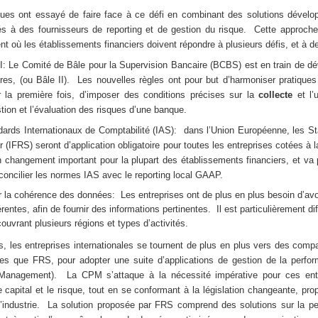
ues ont essayé de faire face à ce défi en combinant des solutions dévelo
tés à des fournisseurs de reporting et de gestion du risque. Cette approch
nt o
ù les établissements
financiers doivent répondre à plusieurs défis, et à 
I
: Le Comité de B
âle pour la Supervision Bancaire (BCBS) est en train de d
res, (ou Bâle II). Les nouvelles règles ont pour but d’harmoniser pratique
ur la première fois, d’imposer des conditions précises sur la
collecte
et l’
stion et l’évaluation des risques d’une banque.
ards Internationaux de Comptabilité (IAS):
dans l’Union Européenne, les St
 (IFRS) seront d’application obligatoire pour toutes les entreprises cotées à 
 changement important pour la plupart des établissements financiers, et va
éconcilier les normes IAS avec le reporting local GAAP.
la cohérence des données: Les entreprises ont de plus en plus besoin d’avo
entes, afin de fournir des informations pertinentes. Il est particulièrement dif
ouvrant plusieurs régions et types d’activités.
s, les entreprises internationales se tournent de plus en plus vers des comp
lles que FRS, pour adopter une suite d’applications de gestion de la perfo
Management). La CPM s’attaque à la nécessité impérative pour ces entre
e capital et le risque, tout en se conformant à la législation changeante, pr
’industrie. La solution proposée par FRS comprend des solutions sur la per