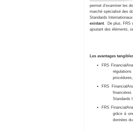
permet d’examiner les d
marché spécialisé des don
Standards Internationaux 
existant
. De plus, FRS s
ajoutant des éléments,
Les avantages tangibles
FRS FinancialAna
régulations
procédures,
FRS FinancialAna
financières
Standards I
FRS FinancialAnal
grâce à une
données du r