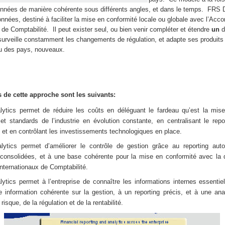
onnées de manière cohérente sous différents angles, et dans le temps. FRS 
nées, destiné à faciliter la mise en conformité locale ou globale avec l’Accor
de Comptabilité. Il peut exister seul, ou bien venir compléter et étendre
un
d
urveille constamment les changements de régulation, et adapte ses produits
 ou des pays, nouveaux.
 de cette approche sont les suivants:
lytics permet de réduire les coûts en déléguant le fardeau qu’est la mis
 et standards de l’industrie en évolution constante, en centralisant le repor
 et en contrôlant les investissements technologiques en place.
lytics permet d’améliorer le contrôle de gestion grâce au reporting au
 consolidées, et à une base cohérente pour la mise en conformité avec la di
nternationaux de Comptabilité.
ytics permet à l’entreprise de connaître les informations internes essenti
 information cohérente sur la gestion, à un reporting précis, et à une anal
isque, de la régulation et de la rentabilité.