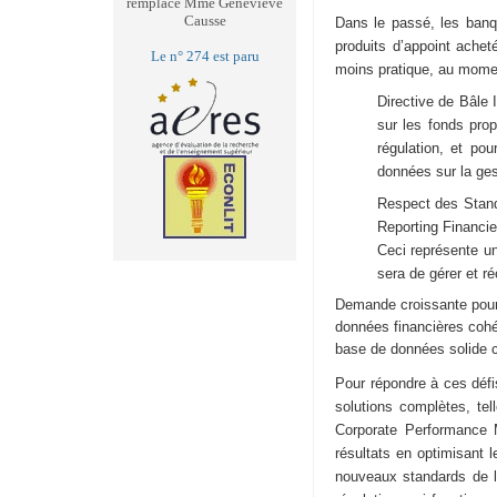
remplace Mme Geneviève
Causse
Dans le passé, les banq
produits d’appoint ache
Le n° 274 est paru
moins pratique, au mome
Directive de B
âle I
sur les fonds prop
régulation, et po
données sur la ge
Respect des Stand
Reporting Financier
Ceci représente un
sera de gérer et r
Demande croissante pour 
données financières cohér
base de données solide c
Pour répondre à ces défi
solutions complètes, te
Corporate Performance 
résultats en optimisant l
nouveaux standards de l