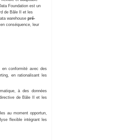
Data Foundation est un
d de Bâle II et les
ata warehouse
pré-
 en conséquence, leur
e en conformité avec des
ting, en rationalisant les
tomatique, à des données
rective de Bâle II et les
elles au moment opportun,
yse flexible intégrant les