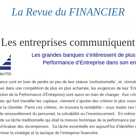
La Revue du FINANCIER
Les entreprises communiquent
Les grandes banques s’intéressent de plus 
Performance d’Entreprise dans son e
ance sont en train de perdre un peu de leur stature ‘institutionnelle’, et, stimul
ées dans une compétition de plus en plus acharnée, les exigences de leur ‘E
on de la Performance d’Entreprise) sont aussi en train de changer. Aux crit
ies qui font travailler les capitaux, viennent s’ajouter des critères le plus so
 la clientèle. Parmi ces critères, on trouvera la rentabilité – sous toutes ses 
x de renouvellement du personnel, la solvabilité ou l’investissement. En même
 de sa tâche traditionnelle qui était la mesure historique de la performance par
 d’évaluer des récompenses. Sa tâche essentielle est aujourd’hui d’identifier
iner la stratégie et la tactique de l’entreprise financière.